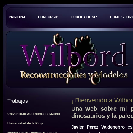
PRINCIPAL
CONCURSOS
PUBLICACIONES
CÓMO SE HIZ
¡ Bienvenido a Wilbor
Trabajos
Una web sobre mi p
Universidad Autónoma de Madrid
dinosaurios y la pale
Universidad de la Rioja
Javier Pérez Valdenebro
es 
Museo de las Ciencias (Cuenca)